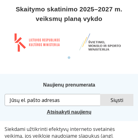
Skaitymo skatinimo 2025–2027 m.
veiksmų planą vykdo
Naujienų prenumerata
Atsisakyti naujienų
Siekdami užtikrinti efektyvų interneto svetainės
Sprendimas:
„Idamas“
. Naudojama
„Smart Web“
sistema.
veikimą, jos veikloje naudojame slapukus (angl.