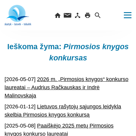
Ieškoma žyma:
Pirmosios knygos
konkursas
[2026-05-07]
2026 m. „Pirmosios knygos“ konkurso
laureatai – Audrius Račkauskas ir Indrė
Malinovskaja
[2026-01-12]
Lietuvos rašytojų sąjungos leidykla
skelbia Pirmosios knygos konkursą
[2025-05-08]
Paaiškėjo 2025 metų Pirmosios
knygos konkurso laureatai