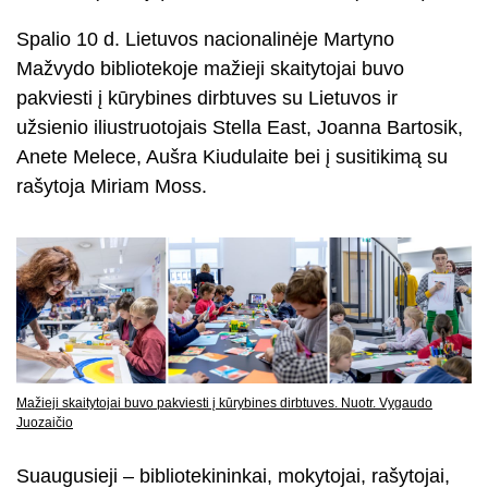
Spalio 10 d. Lietuvos nacionalinėje Martyno
Mažvydo bibliotekoje mažieji skaitytojai buvo
pakviesti į kūrybines dirbtuves su Lietuvos ir
užsienio iliustruotojais Stella East, Joanna Bartosik,
Anete Melece, Aušra Kiudulaite bei į susitikimą su
rašytoja Miriam Moss.
Mažieji skaitytojai buvo pakviesti į kūrybines dirbtuves. Nuotr. Vygaudo
Juozaičio
Suaugusieji – bibliotekininkai, mokytojai, rašytojai,