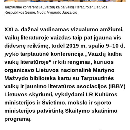
Tarptautinė konferencija „Vaizdų kalba vaikų literatūroje“ Lietuvos
Respublikos Seime. Nuotr. Vygaudo Juozaičio
XXI a. dažnai vadinamas vizualumo amžiumi.
Vaikų literatūroje vaizdas taip pat įgauna vis
didesnę reikšmę, todėl 2019 m. spalio 9–10 d.
įvyko tarptautinė konferencija „Vaizdų kalba
vaikų literatūroje“ ir kiti renginiai, kuriuos
organizavo Lietuvos nacionalinė Martyno
Mažvydo biblioteka kartu su Tarptautinės
vaikų ir jaunimo literatūros asociacijos (IBBY)
Lietuvos skyriumi, vykdydami LR Kultūros
ministerijos ir Švietimo, mokslo ir sporto
ministerijos patvirtintą Skaitymo skatinimo
programą.