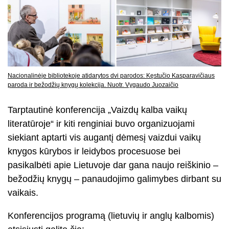
Nacionalinėje bibliotekoje atidarytos dvi parodos: Kęstučio Kasparavičiaus
paroda ir bežodžių knygų kolekcija. Nuotr. Vygaudo Juozaičio
Tarptautinė konferencija „Vaizdų kalba vaikų
literatūroje“ ir kiti renginiai buvo organizuojami
siekiant aptarti vis augantį dėmesį vaizdui vaikų
knygos kūrybos ir leidybos procesuose bei
pasikalbėti apie Lietuvoje dar gana naujo reiškinio –
bežodžių knygų – panaudojimo galimybes dirbant su
vaikais.
Konferencijos programą (lietuvių ir anglų kalbomis)