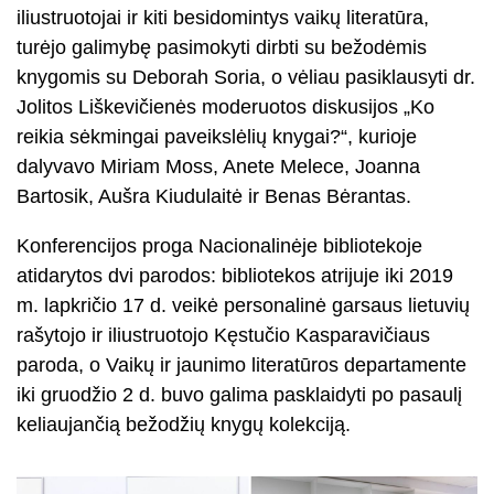
iliustruotojai ir kiti besidomintys vaikų literatūra,
turėjo galimybę pasimokyti dirbti su bežodėmis
knygomis su Deborah Soria, o vėliau pasiklausyti dr.
Jolitos Liškevičienės moderuotos diskusijos „Ko
reikia sėkmingai paveikslėlių knygai?“, kurioje
dalyvavo Miriam Moss, Anete Melece, Joanna
Bartosik, Aušra Kiudulaitė ir Benas Bėrantas.
Konferencijos proga Nacionalinėje bibliotekoje
atidarytos dvi parodos: bibliotekos atrijuje iki 2019
m. lapkričio 17 d. veikė personalinė garsaus lietuvių
rašytojo ir iliustruotojo Kęstučio Kasparavičiaus
paroda, o Vaikų ir jaunimo literatūros departamente
iki gruodžio 2 d. buvo galima pasklaidyti po pasaulį
keliaujančią bežodžių knygų kolekciją.