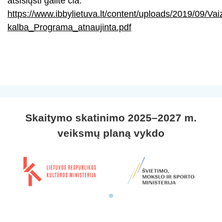
atsisiųsti galite čia:
https://www.ibbylietuva.lt/content/uploads/2019/09/Vai
kalba_Programa_atnaujinta.pdf
Skaitymo skatinimo 2025–2027 m.
veiksmų planą vykdo