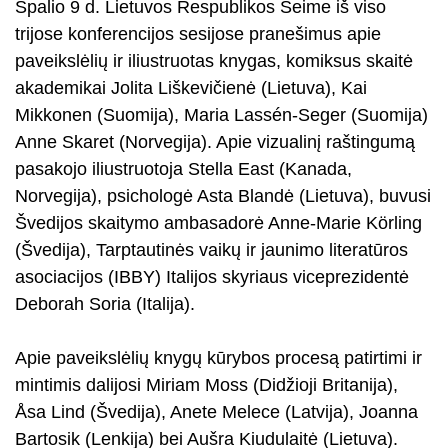
Spalio 9 d. Lietuvos Respublikos Seime iš viso
trijose konferencijos sesijose pranešimus apie
paveikslėlių ir iliustruotas knygas, komiksus skaitė
akademikai Jolita Liškevičienė (Lietuva), Kai
Mikkonen (Suomija), Maria Lassén-Seger (Suomija)
Anne Skaret (Norvegija). Apie vizualinį raštingumą
pasakojo iliustruotoja Stella East (Kanada,
Norvegija), psichologė Asta Blandė (Lietuva), buvusi
Švedijos skaitymo ambasadorė Anne-Marie Körling
(Švedija), Tarptautinės vaikų ir jaunimo literatūros
asociacijos (IBBY) Italijos skyriaus viceprezidentė
Deborah Soria (Italija).
Apie paveikslėlių knygų kūrybos procesą patirtimi ir
mintimis dalijosi Miriam Moss (Didžioji Britanija),
Åsa Lind (Švedija), Anete Melece (Latvija), Joanna
Bartosik (Lenkija) bei Aušra Kiudulaitė (Lietuva).