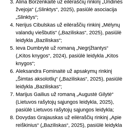
Alina Borzenkaitė už eilėraščių rinkinį „Undinės
žvejoja“ („Slinktys“, 2025), pasiūlė asociacija
„Slinktys“;
Nerijus Cibulskas už eilėraščių rinkinį „Mėlynų
valandų viešbutis“ („Baziliskas“, 2025), pasiūlė
leidykla „Baziliskas“;
Ieva Dumbrytė už romaną „Negrįžtantys“
(„Kitos knygos“, 2024), pasiūlė leidykla „Kitos
knygos“;
Aleksandra Fominaitė už apsakymų rinkinį
„Šimtas aksolotlių“ („Baziliskas“, 2025), pasiūlė
leidykla „Baziliskas“;
Marijus Gailius už romaną „Augustė Gilytė“
(Lietuvos rašytojų sąjungos leidykla, 2025),
pasiūlė Lietuvos rašytojų sąjungos leidykla;
Dovydas Grajauskas už eilėraščių rinkinį „Apie
reiškinius“ („Baziliskas“, 2025), pasiūlė leidykla