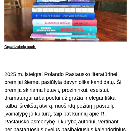
Organizatorių nuotr.
2025 m. įsteigtai Rolando Rastausko literatūrinei
premijai šiemet pasiūlyta devyniolika kandidatų. Ši
premija skiriama lietuvių prozininkui, eseistui,
dramaturgui arba poetui už gražia ir elegantiška
kalba išreikštą atvirą, nuoširdų požiūrį į pasaulį,
įvairialypę jo kultūrą, taip pat kūrinių apie R.
Rastausko asmenybę ir kūrybą autoriui, vertinant
per pastaruosius dvejus pasibaigusius kalendorinius