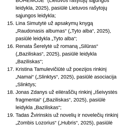
BOHEMOJE“ (Lietuvos rašytojų sąjungos
leidykla, 2025), pasiūlė Lietuvos rašytojų
sąjungos leidykla;
Lina Simutytė už apsakymų knygą
„Raudonasis albumas“ („Tyto alba“, 2025),
pasiūlė leidykla „Tyto alba“;
Renata Šerelytė už romaną „Silūras“
(„Baziliskas“, 2025), pasiūlė leidykla
„Baziliskas“;
Kristina Tamulevičiūtė už poezijos rinkinį
„Namai“ („Slinktys“, 2025), pasiūlė asociacija
„Slinktys;
Jonas Zdanys už eilėraščių rinkinį „Išeivystės
fragmentai“ („Baziliskas“, 2025), pasiūlė
leidykla „Baziliskas“;
Tadas Žvirinskis už novelių ir novelečių rinkinį
„Zombis Lozorius“ („Hubris“, 2025), pasiūlė