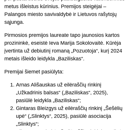
metus išleistus kūrinius. Premijos steigėjai –
Palangos miesto savivaldybė ir Lietuvos rašytojų
sąjunga.
Pirmosios premijos laureate tapo jaunosios kartos
prozininkė, eseistė Ieva Marija Sokolovaitė. Kūrėja
įvertinta už debiutinį romaną „Pozuotoja“, kurį 2024
metais išleido leidykla „Baziliskas“.
Premijai šiemet pasiūlyta:
Arnas Ališauskas už eilėraščių rinkinį
„Užkadrinis balsas“ („Baziliskas“, 2025),
pasiūlė leidykla „Baziliskas“;
Gintaras Bleizgys už eilėraščių rinkinį „Šešėlių
upė“ („Slinktys“, 2025), pasiūlė asociacija
„Slinktys“;