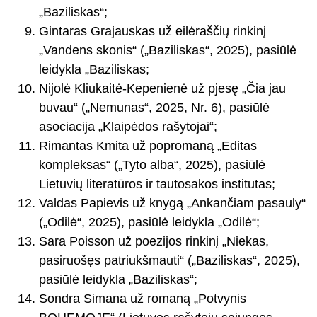
„Baziliskas“;
Gintaras Grajauskas už eilėraščių rinkinį
„Vandens skonis“ („Baziliskas“, 2025), pasiūlė
leidykla „Baziliskas;
Nijolė Kliukaitė-Kepenienė už pjesę „Čia jau
buvau“ („Nemunas“, 2025, Nr. 6), pasiūlė
asociacija „Klaipėdos rašytojai“;
Rimantas Kmita už popromaną „Editas
kompleksas“ („Tyto alba“, 2025), pasiūlė
Lietuvių literatūros ir tautosakos institutas;
Valdas Papievis už knygą „Ankančiam pasauly“
(„Odilė“, 2025), pasiūlė leidykla „Odilė“;
Sara Poisson už poezijos rinkinį „Niekas,
pasiruošęs patriukšmauti“ („Baziliskas“, 2025),
pasiūlė leidykla „Baziliskas“;
Sondra Simana už romaną „Potvynis