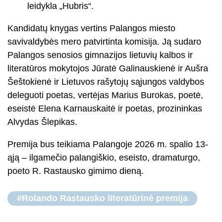
leidykla „Hubris“.
Kandidatų knygas vertins Palangos miesto
savivaldybės mero patvirtinta komisija. Ją sudaro
Palangos senosios gimnazijos lietuvių kalbos ir
literatūros mokytojos Jūratė Galinauskienė ir Aušra
Šeštokienė ir Lietuvos rašytojų sąjungos valdybos
deleguoti poetas, vertėjas Marius Burokas, poetė,
eseistė Elena Karnauskaitė ir poetas, prozininkas
Alvydas Šlepikas.
Premija bus teikiama Palangoje 2026 m. spalio 13-
ąją – ilgamečio palangiškio, eseisto, dramaturgo,
poeto R. Rastausko gimimo dieną.
#Rolando Rastausko literatūrinė premija