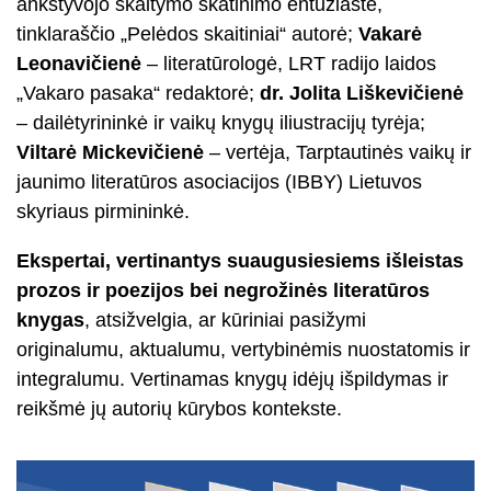
ankstyvojo skaitymo skatinimo entuziastė,
tinklaraščio „Pelėdos skaitiniai“ autorė;
Vakarė
Leonavičienė
– literatūrologė, LRT radijo laidos
„Vakaro pasaka“ redaktorė;
dr. Jolita Liškevičienė
– dailėtyrininkė ir vaikų knygų iliustracijų tyrėja;
Viltarė Mickevičienė
– vertėja, Tarptautinės vaikų ir
jaunimo literatūros asociacijos (IBBY) Lietuvos
skyriaus pirmininkė.
Ekspertai, vertinantys suaugusiesiems išleistas
prozos ir poezijos bei negrožinės literatūros
knygas
, atsižvelgia, ar kūriniai pasižymi
originalumu, aktualumu, vertybinėmis nuostatomis ir
integralumu. Vertinamas knygų idėjų išpildymas ir
reikšmė jų autorių kūrybos kontekste.