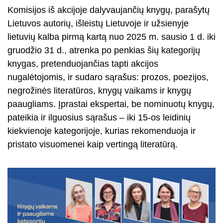
Komisijos iš akcijoje dalyvaujančių knygų, parašytų
Lietuvos autorių, išleistų Lietuvoje ir užsienyje
lietuvių kalba pirmą kartą nuo 2025 m. sausio 1 d. iki
gruodžio 31 d., atrenka po penkias šių kategorijų
knygas, pretenduojančias tapti akcijos
nugalėtojomis, ir sudaro sąrašus: prozos, poezijos,
negrožinės literatūros, knygų vaikams ir knygų
paaugliams. Įprastai ekspertai, be nominuotų knygų,
pateikia ir ilguosius sąrašus – iki 15-os leidinių
kiekvienoje kategorijoje, kurias rekomenduoja ir
pristato visuomenei kaip vertingą literatūrą.