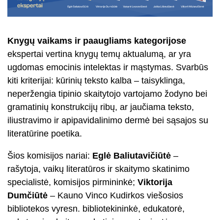
Knygų vaikams ir paaugliams kategorijose
ekspertai vertina knygų temų aktualumą, ar yra
ugdomas emocinis intelektas ir mąstymas. Svarbūs
kiti kriterijai: kūrinių teksto kalba – taisyklinga,
neperžengia tipinio skaitytojo vartojamo žodyno bei
gramatinių konstrukcijų ribų, ar jaučiama teksto,
iliustravimo ir apipavidalinimo dermė bei sąsajos su
literatūrine poetika.
Šios komisijos nariai:
Eglė Baliutavičiūtė
–
rašytoja, vaikų literatūros ir skaitymo skatinimo
specialistė, komisijos pirmininkė;
Viktorija
Dumčiūtė
– Kauno Vinco Kudirkos viešosios
bibliotekos vyresn. bibliotekininkė, edukatorė,