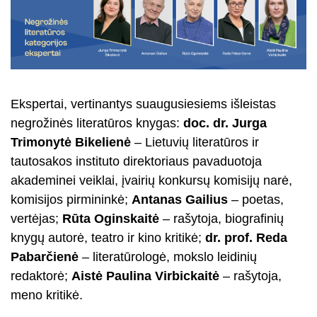
Ekspertai, vertinantys suaugusiesiems išleistas
negrožinės literatūros knygas:
doc. dr. Jurga
Trimonytė Bikelienė
– Lietuvių literatūros ir
tautosakos instituto direktoriaus pavaduotoja
akademinei veiklai, įvairių konkursų komisijų narė,
komisijos pirmininkė;
Antanas Gailius
– poetas,
vertėjas;
Rūta Oginskaitė
– rašytoja, biografinių
knygų autorė, teatro ir kino kritikė;
dr. prof. Reda
Pabarčienė
– literatūrologė, mokslo leidinių
redaktorė;
Aistė Paulina Virbickaitė
– rašytoja,
meno kritikė.