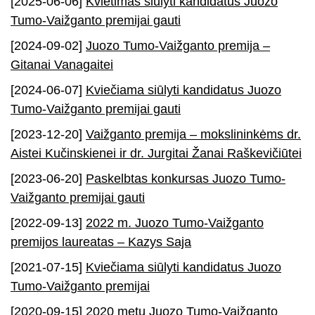
[2025-06-06]
Kvietimas siūlyti kandidatus Juozo
Tumo-Vaižganto premijai gauti
[2024-09-02]
Juozo Tumo-Vaižganto premija –
Gitanai Vanagaitei
[2024-06-07]
Kviečiama siūlyti kandidatus Juozo
Tumo-Vaižganto premijai gauti
[2023-12-20]
Vaižganto premija – mokslininkėms dr.
Aistei Kučinskienei ir dr. Jurgitai Žanai Raškevičiūtei
[2023-06-20]
Paskelbtas konkursas Juozo Tumo-
Vaižganto premijai gauti
[2022-09-13]
2022 m. Juozo Tumo-Vaižganto
premijos laureatas – Kazys Saja
[2021-07-15]
Kviečiama siūlyti kandidatus Juozo
Tumo-Vaižganto premijai
[2020-09-15]
2020 metų Juozo Tumo-Vaižganto