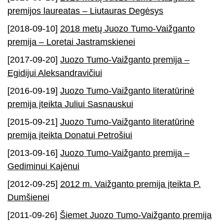
premijos laureatas – Liutauras Degėsys
[2018-09-10]
2018 metų Juozo Tumo-Vaižganto
premija – Loretai Jastramskienei
[2017-09-20]
Juozo Tumo-Vaižganto premija –
Egidijui Aleksandravičiui
[2016-09-19]
Juozo Tumo-Vaižganto literatūrinė
premija įteikta Juliui Sasnauskui
[2015-09-21]
Juozo Tumo-Vaižganto literatūrinė
premija įteikta Donatui Petrošiui
[2013-09-16]
Juozo Tumo-Vaižganto premija –
Gediminui Kajėnui
[2012-09-25]
2012 m. Vaižganto premija įteikta P.
Dumšienei
[2011-09-26]
Šiemet Juozo Tumo-Vaižganto premija