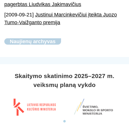
pagerbtas Liudvikas Jakimavičius
[2009-09-21]
Justinui Marcinkevičiui įteikta Juozo
Tumo-Vaižganto premija
Naujienų archyvas
Skaitymo skatinimo 2025–2027 m.
veiksmų planą vykdo