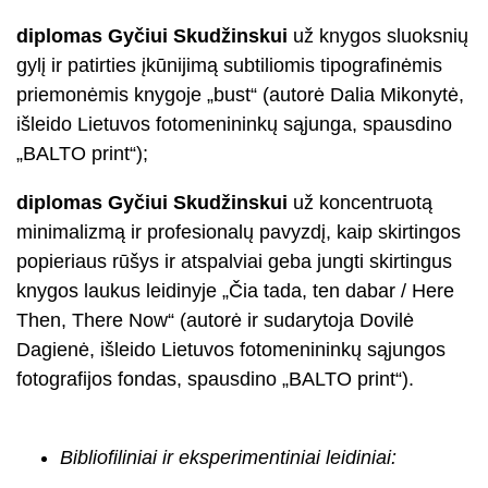
diplomas Gyčiui Skudžinskui
už knygos sluoksnių
gylį ir patirties įkūnijimą subtiliomis tipografinėmis
priemonėmis knygoje „bust“ (autorė Dalia Mikonytė,
išleido Lietuvos fotomenininkų sąjunga, spausdino
„BALTO print“);
diplomas Gyčiui Skudžinskui
už koncentruotą
minimalizmą ir profesionalų pavyzdį, kaip skirtingos
popieriaus rūšys ir atspalviai geba jungti skirtingus
knygos laukus leidinyje „Čia tada, ten dabar / Here
Then, There Now“ (autorė ir sudarytoja Dovilė
Dagienė, išleido Lietuvos fotomenininkų sąjungos
fotografijos fondas, spausdino „BALTO print“).
Bibliofiliniai ir eksperimentiniai leidiniai: