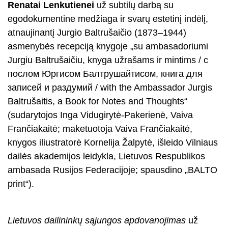
Renatai Lenkutienei
už subtilų darbą su
egodokumentine medžiaga ir svarų estetinį indėlį,
atnaujinantį Jurgio Baltrušaičio (1873–1944)
asmenybės recepciją knygoje „su ambasadoriumi
Jurgiu Baltrušaičiu, knyga užrašams ir mintims / с
послом Юргисом Балтрушайтисом, книга для
записей и раздумий / with the Ambassador Jurgis
Baltrušaitis, a Book for Notes and Thoughts“
(sudarytojos Inga Vidugirytė-Pakerienė, Vaiva
Frančiakaitė; maketuotoja Vaiva Frančiakaitė,
knygos iliustratorė Kornelija Žalpytė, išleido Vilniaus
dailės akademijos leidykla, Lietuvos Respublikos
ambasada Rusijos Federacijoje; spausdino „BALTO
print“).
Lietuvos dailininkų sąjungos apdovanojimas
už