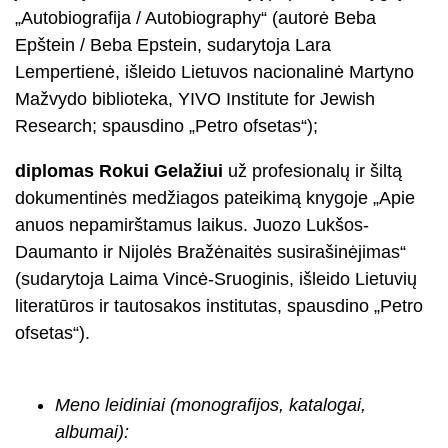
„Autobiografija / Autobiography“ (autorė Beba
Epštein / Beba Epstein, sudarytoja Lara
Lempertienė, išleido Lietuvos nacionalinė Martyno
Mažvydo biblioteka, YIVO Institute for Jewish
Research; spausdino „Petro ofsetas“);
diplomas Rokui Gelažiui
už profesionalų ir šiltą
dokumentinės medžiagos pateikimą knygoje „Apie
anuos nepamirštamus laikus. Juozo Lukšos-
Daumanto ir Nijolės Bražėnaitės susirašinėjimas“
(sudarytoja Laima Vincė-Sruoginis, išleido Lietuvių
literatūros ir tautosakos institutas, spausdino „Petro
ofsetas“).
Meno leidiniai (monografijos, katalogai,
albumai):