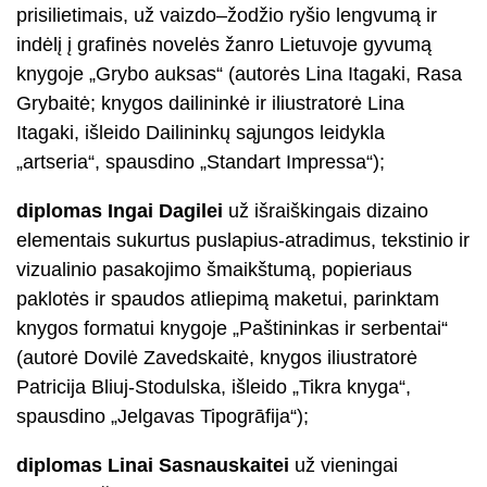
prisilietimais, už vaizdo–žodžio ryšio lengvumą ir
indėlį į grafinės novelės žanro Lietuvoje gyvumą
knygoje „Grybo auksas“ (autorės Lina Itagaki, Rasa
Grybaitė; knygos dailininkė ir iliustratorė Lina
Itagaki, išleido Dailininkų sąjungos leidykla
„artseria“, spausdino „Standart Impressa“);
diplomas Ingai Dagilei
už išraiškingais dizaino
elementais sukurtus puslapius-atradimus, tekstinio ir
vizualinio pasakojimo šmaikštumą, popieriaus
paklotės ir spaudos atliepimą maketui, parinktam
knygos formatui knygoje „Paštininkas ir serbentai“
(autorė Dovilė Zavedskaitė, knygos iliustratorė
Patricija Bliuj-Stodulska, išleido „Tikra knyga“,
spausdino „Jelgavas Tipogrāfija“);
diplomas Linai Sasnauskaitei
už vieningai