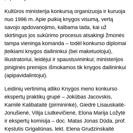
Kultūros ministerija konkursą organizuoja ir kuruoja
nuo 1996 m. Apie puikią knygos visumą, vertą
savojo apdovanojimo, kalbama tada, kai už
skirtingus jos sukūrimo procesus atsakingi žmonės
tampa vieninga komanda – todėl konkurso diplomai
įteikiami knygos dailininkui (bei maketuotojui),
iliustratoriui, leidėjui ir spaustuvininkui; ministerijos
piniginės premijos išmokamos tik knygos dailininkui
(apipavidalintojui).
Leidinių vertinimą atliko Knygos meno konkurso
ekspertų praktikų grupė – Jokūbas Jacovskis,
Kamilė Kalibataitė (pirmininkė), Giedrė Lisauskaitė-
Jonušienė, Vilija Liutkevičienė, Elona Marija Ložytė
ir ekspertų komisija – doc. Matas Jonas Dūda, prof.
Kęstutis Grigaliūnas, lekt. Elena Grudzinskaitė