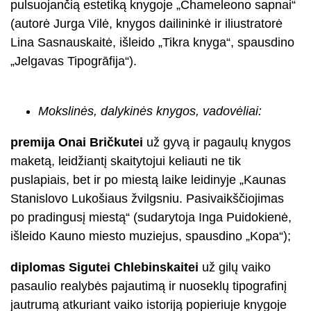
pulsuojančią estetiką knygoje „Chameleono sapnai“
(autorė Jurga Vilė, knygos dailininkė ir iliustratorė
Lina Sasnauskaitė, išleido „Tikra knyga“, spausdino
„Jelgavas Tipogrāfija“).
Mokslinės, dalykinės knygos, vadovėliai:
premija Onai Bričkutei
už gyvą ir pagaulų knygos
maketą, leidžiantį skaitytojui keliauti ne tik
puslapiais, bet ir po miestą laike leidinyje „Kaunas
Stanislovo Lukošiaus žvilgsniu. Pasivaikščiojimas
po pradingusį miestą“ (sudarytoja Inga Puidokienė,
išleido Kauno miesto muziejus, spausdino „Kopa“);
diplomas Sigutei Chlebinskaitei
už gilų vaiko
pasaulio realybės pajautimą ir nuoseklų tipografinį
jautrumą atkuriant vaiko istoriją popieriuje knygoje