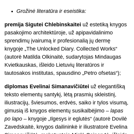
Grožinė literatūra ir eseistika:
premija Sigutei Chlebinskaitei
už estetiką knygos
pasakojimo architektūroje, už apipavidalinimo
sprendimų įvairumą ir profesionalią jų dermę
knygoje „The Unlocked Diary. Collected Works“
(autorė Matilda Olkinaitė, sudarytojas Mindaugas
Kvietkauskas, išleido Lietuvių literatūros ir
tautosakos institutas, spausdino „Petro ofsetas“);
diplomas Evelinai Simanavičiūtei
už elegantišką
teksto elementų santykį, lėtą prasmių skleistinį,
iliustracijų, šviesumos, erdvės, saiko ir tylos visumą,
gimusią iš knygos elementų susikalbėjimo –
lapas
po lapo
– knygoje „Ilgesys ir eglutės“ (autorė Dovilė
Zavedskaitė, knygos dailininkė ir iliustratorė Evelina