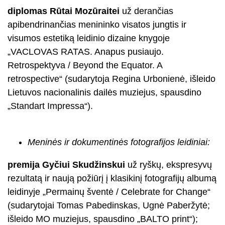
diplomas Rūtai Mozūraitei
už derančias
apibendrinančias menininko visatos jungtis ir
visumos estetiką leidinio dizaine knygoje
„VACLOVAS RATAS. Anapus pusiaujo.
Retrospektyva / Beyond the Equator. A
retrospective“ (sudarytoja Regina Urbonienė, išleido
Lietuvos nacionalinis dailės muziejus, spausdino
„Standart Impressa“).
Meninės ir dokumentinės fotografijos leidiniai:
premija Gyčiui Skudžinskui
už ryškų, ekspresyvų
rezultatą ir naują požiūrį į klasikinį fotografijų albumą
leidinyje „Permainų šventė / Celebrate for Change“
(sudarytojai Tomas Pabedinskas, Ugnė Paberžytė;
išleido MO muziejus, spausdino „BALTO print“);