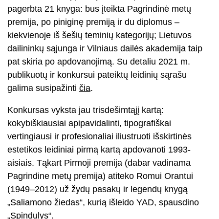
pagerbta 21 knyga: bus įteikta Pagrindinė metų
premija, po piniginę premiją ir du diplomus –
kiekvienoje iš šešių teminių kategorijų; Lietuvos
dailininkų sąjunga ir Vilniaus dailės akademija taip
pat skiria po apdovanojimą. Su detaliu 2021 m.
publikuotų ir konkursui pateiktų leidinių sąrašu
galima susipažinti
čia
.
Konkursas vyksta jau trisdešimtąjį kartą:
kokybiškiausiai apipavidalinti, tipografiškai
vertingiausi ir profesionaliai iliustruoti išskirtinės
estetikos leidiniai pirmą kartą apdovanoti 1993-
aisiais. Tąkart Pirmoji premija (dabar vadinama
Pagrindine metų premija) atiteko Romui Orantui
(1949–2012) už žydų pasakų ir legendų knygą
„Saliamono žiedas“, kurią išleido YAD, spausdino
„Spindulys“.