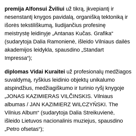
premija Alfonsui Žviliui
už tikrą, įkvepiantį ir
nesenstantį knygos pavidalą, organišką tektoniką ir
išorės tekstiliškumą, liudijančius profesinę
meistrystę leidinyje „Antanas Kučas. Grafika“
(sudarytoja Dalia Ramonienė, išleido Vilniaus dailės
akademijos leidykla, spausdino „Standart
Impressa“);
diplomas Vidai Kuraitei
už profesionalų medžiagos
suvaldymą, ryškius leidinio objektų unikalumo
atspindžius, medžiagiškumo ir turinio ryšį knygoje
„JONAS KAZIMIERAS VILČINSKIS. Vilniaus
albumas / JAN KAZIMIERZ WILCZYŃSKI. The
Vilnius Album“ (sudarytoja Dalia Streikuvienė,
išleido Lietuvos nacionalinis muziejus, spausdino
„Petro ofsetas“);