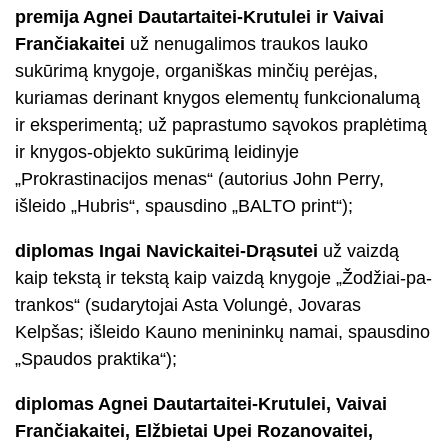
premija Agnei Dautartaitei-Krutulei ir Vaivai
Frančiakaitei
už nenugalimos traukos lauko
sukūrimą knygoje, organiškas minčių perėjas,
kuriamas derinant knygos elementų funkcionalumą
ir eksperimentą; už paprastumo sąvokos praplėtimą
ir knygos-objekto sukūrimą leidinyje
„Prokrastinacijos menas“ (autorius John Perry,
išleido „Hubris“, spausdino „BALTO print“);
diplomas Ingai Navickaitei-Drąsutei
už vaizdą
kaip tekstą ir tekstą kaip vaizdą knygoje „Žodžiai-pa-
trankos“ (sudarytojai Asta Volungė, Jovaras
Kelpšas; išleido Kauno menininkų namai, spausdino
„Spaudos praktika“);
diplomas Agnei Dautartaitei-Krutulei, Vaivai
Frančiakaitei, Elžbietai Upei Rozanovaitei,