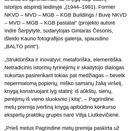
istorijos atspindį leidinyje „(1944–1991). Former
NKVD – MVD – MGB – KGB Buildings / Buvę NKVD
– MVD – MGB – KGB pastatai“ (projekto autorė
Indrė Šerpytytė, sudarytojas Gintaras Česonis,
išleido Kauno fotografijos galerija, spausdino
„BALTO print“).
„Struktūriška ir inovatyvi; metaforiška, elementiška.
Netradicinis istorinių tyrinėjimų ir skaitytojo dialogas
sukurtas pasirenkant tokias pat medžiagas – beveik
nepermatomą popierių, miško samanų žalią viršelį,
knygą konstruojant lyg statinį: iš aũkštų, sienų,
perėjimų iš vieno sluoksnio į kitą“, – Pagrindine
metų premija įvertiną knygą apibūdino konkurso
ekspertų praktikų grupės narė Vilija Liutkevičienė.
„Prieš metus Pagrindinė metų premija paskirta už