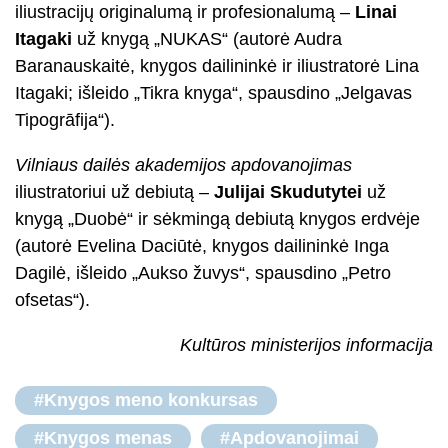
iliustracijų originalumą ir profesionalumą –
Linai
Itagaki
už knygą „NUKAS“ (autorė Audra
Baranauskaitė, knygos dailininkė ir iliustratorė Lina
Itagaki; išleido „Tikra knyga“, spausdino „Jelgavas
Tipogrāfija“).
Vilniaus dailės akademijos apdovanojimas
iliustratoriui už debiutą –
Julijai Skudutytei
už
knygą „Duobė“ ir sėkmingą debiutą knygos erdvėje
(autorė Evelina Daciūtė, knygos dailininkė Inga
Dagilė, išleido „Aukso žuvys“, spausdino „Petro
ofsetas“).
Kultūros ministerijos informacija
#Knygos meno konkursas
#Knygos menas
#Apdovanojimai