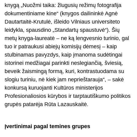
knygą „Nuožmi taika: žlugusių režimų fotografija
dokumentiniame kine“ (knygos dailininkė Agnė
Dautartaitė-Krutulė, išleido Vilniaus universiteto
leidykla, spausdino „Standartų spaustuvė“). Šių
metų knyga-laureatė – ne ką lengvesnio turinio, gal
tuo ir patraukusi abiejų komisijų dėmesį – kaip
stulbinamas pavyzdys, kaip įmanoma sudėtingai
istorinei medžiagai parinkti neslegiančią, šviesią,
beveik žaismingą formą, kuri, kontrastuodama su
slogiu turiniu, nė kiek jam neprieštarauja“, – sakė
konkursą kuruojanti Kultūros ministerijos
Profesionaliosios kūrybos ir tarptautiškumo politikos
grupės patarėja Rūta Lazauskaitė.
Įvertinimai pagal temines grupes