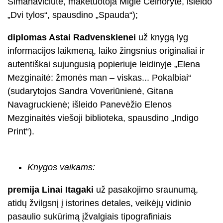
Simanavičiūtė, maketuotoja Miglė Ceinorytė, išleido
„Dvi tylos“, spausdino „Spauda“);
diplomas Astai Radvenskienei
už knygą lyg
informacijos laikmeną, laiko žingsnius originaliai ir
autentiškai sujungusią popieriuje leidinyje „Elena
Mezginaitė: žmonės man – viskas... Pokalbiai“
(sudarytojos Sandra Voveriūnienė, Gitana
Navagruckienė; išleido Panevėžio Elenos
Mezginaitės viešoji biblioteka, spausdino „Indigo
Print“).
Knygos vaikams:
premija Linai Itagaki
už pasakojimo sraunumą,
atidų žvilgsnį į istorines detales, veikėjų vidinio
pasaulio sukūrimą įžvalgiais tipografiniais