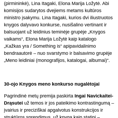
(pirmininkė), Lina Itagaki, Elona Marija Ložytė. Abi
komisijos sudarytos dvejiems metams kultūros
ministro įsakymu. Lina Itagaki, kurios dvi iliustruotos
knygos dalyvavo konkurse, nusišalino vertinant ir
balsuojant už leidinius teminėje grupėje „Knygos
vaikams“, Elona Marija Ložytė kaip katalogo
„Kažkas yra / Something is“ apipavidalinimo
bendraautorė – nuo svarstymo ir balsavimo grupėje
„Meno leidiniai (monografijos, katalogai, albumai)“.
30-ojo Knygos meno konkurso nugalėtojai
Pagrindinė metų premija paskirta
Ingai Navickaitei-
Drąsutei
už temos ir jos pateikimo kontrastingumą –
įvairius ir preciziškai apgalvotus konstrukcijos ir
struktūros sprendimus, už knygą kaip statinį –