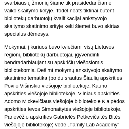
svarbiausių žmonių šiame tik prasidedančiame
vaiko skaitymo kelyje. Todėl neatsitiktinai būtent
bibliotekų darbuotojų kvalifikacijai ankstyvojo
skaitymo skatinimo srityje kelti šiemet buvo skirtas
specialus dėmesys.
Mokymai, į kuriuos buvo kviečiami visų Lietuvos
regionų bibliotekų darbuotojai, įgyvendinti
bendradarbiaujant su apskričių viešosiomis
bibliotekomis. Dešimt mokymų ankstyvojo skaitymo
skatinimo tematika (po du srautus Šiaulių apskrities
Povilo Višinskio viešojoje bibliotekoje, Kauno
apskrities viešojoje bibliotekoje, Vilniaus apskrities
Adomo Mickevičiaus viešojoje bibliotekoje Klaipėdos
apskrities Ievos Simonaitytės viešojoje bibliotekoje,
Panevėžio apskrities Gabrielės Petkevičaitės Bitės
viešojoje bibliotekoje) vedė „Family Lab Academy“