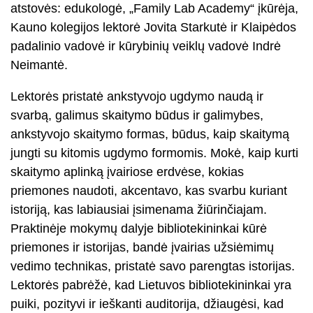
atstovės: edukologė, „Family Lab Academy“ įkūrėja,
Kauno kolegijos lektorė Jovita Starkutė ir Klaipėdos
padalinio vadovė ir kūrybinių veiklų vadovė Indrė
Neimantė.
Lektorės pristatė ankstyvojo ugdymo naudą ir
svarbą, galimus skaitymo būdus ir galimybes,
ankstyvojo skaitymo formas, būdus, kaip skaitymą
jungti su kitomis ugdymo formomis. Mokė, kaip kurti
skaitymo aplinką įvairiose erdvėse, kokias
priemones naudoti, akcentavo, kas svarbu kuriant
istoriją, kas labiausiai įsimenama žiūrinčiajam.
Praktinėje mokymų dalyje bibliotekininkai kūrė
priemones ir istorijas, bandė įvairias užsiėmimų
vedimo technikas, pristatė savo parengtas istorijas.
Lektorės pabrėžė, kad Lietuvos bibliotekininkai yra
puiki, pozityvi ir ieškanti auditorija, džiaugėsi, kad