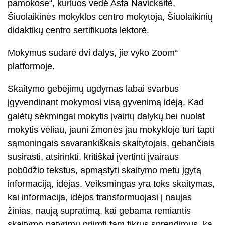
pamokose“, kuriuos vedė Asta Navickaitė,
Šiuolaikinės mokyklos centro mokytoja, Šiuolaikinių
didaktikų centro sertifikuota lektorė.
Mokymus sudarė dvi dalys, jie vyko Zoom“
platformoje.
Skaitymo gebėjimų ugdymas labai svarbus
įgyvendinant mokymosi visą gyvenimą idėją. Kad
galėtų sėkmingai mokytis įvairių dalykų bei nuolat
mokytis vėliau, jauni žmonės jau mokykloje turi tapti
sąmoningais savarankiškais skaitytojais, gebančiais
susirasti, atsirinkti, kritiškai įvertinti įvairaus
pobūdžio tekstus, apmąstyti skaitymo metu įgytą
informaciją, idėjas. Veiksmingas yra toks skaitymas,
kai informacija, idėjos transformuojasi į naujas
žinias, naują supratimą, kai gebama remiantis
skaitymo patyrimu priimti tam tikrus sprendimus, ką