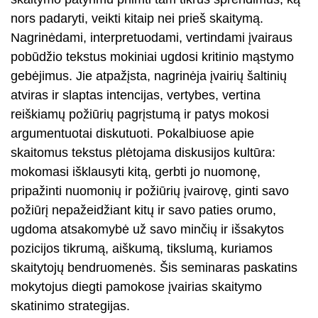
nors padaryti, veikti kitaip nei prieš skaitymą.
Nagrinėdami, interpretuodami, vertindami įvairaus
pobūdžio tekstus mokiniai ugdosi kritinio mąstymo
gebėjimus. Jie atpažįsta, nagrinėja įvairių šaltinių
atviras ir slaptas intencijas, vertybes, vertina
reiškiamų požiūrių pagrįstumą ir patys mokosi
argumentuotai diskutuoti. Pokalbiuose apie
skaitomus tekstus plėtojama diskusijos kultūra:
mokomasi išklausyti kitą, gerbti jo nuomonę,
pripažinti nuomonių ir požiūrių įvairovę, ginti savo
požiūrį nepažeidžiant kitų ir savo paties orumo,
ugdoma atsakomybė už savo minčių ir išsakytos
pozicijos tikrumą, aiškumą, tikslumą, kuriamos
skaitytojų bendruomenės. Šis seminaras paskatins
mokytojus diegti pamokose įvairias skaitymo
skatinimo strategijas.