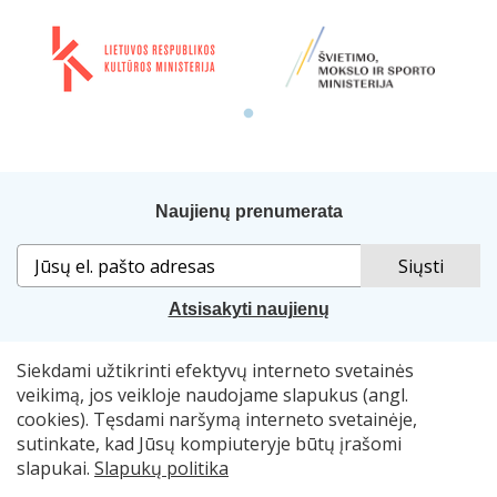
Naujienų prenumerata
Atsisakyti naujienų
Siekdami užtikrinti efektyvų interneto svetainės
Sprendimas:
„Idamas“
. Naudojama
„Smart Web“
sistema.
veikimą, jos veikloje naudojame slapukus (angl.
cookies). Tęsdami naršymą interneto svetainėje,
© 2007–2026 Lietuvos nacionalinė Martyno Mažvydo
sutinkate, kad Jūsų kompiuteryje būtų įrašomi
biblioteka, el. p.
skaitymometai@lnb.lt
slapukai.
Slapukų politika
Autorių teisės. Publikuojamų duomenų naudojimas