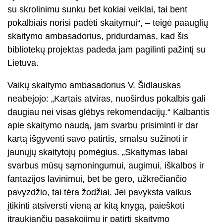
su skrolinimu sunku bet kokiai veiklai, tai bent
pokalbiais norisi padėti skaitymui“, – teigė paauglių
skaitymo ambasadorius, pridurdamas, kad šis
bibliotekų projektas padeda jam pagilinti pažintį su
Lietuva.
Vaikų skaitymo ambasadorius V. Šidlauskas
neabejojo: „Kartais atviras, nuoširdus pokalbis gali
daugiau nei visas glėbys rekomendacijų.“ Kalbantis
apie skaitymo naudą, jam svarbu prisiminti ir dar
kartą išgyventi savo patirtis, smalsu sužinoti ir
jaunųjų skaitytojų pomėgius. „Skaitymas labai
svarbus mūsų sąmoningumui, augimui, iškalbos ir
fantazijos lavinimui, bet be gero, užkrečiančio
pavyzdžio, tai tėra žodžiai. Jei pavyksta vaikus
įtikinti atsiversti vieną ar kitą knygą, paieškoti
įtraukiančių pasakojimų ir patirti skaitymo