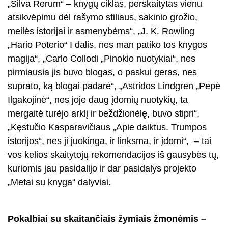
„Silva Rerum“ – knygų ciklas, perskaitytas vienu
atsikvėpimu dėl rašymo stiliaus, sakinio grožio,
meilės istorijai ir asmenybėms“, „J. K. Rowling
„Hario Poterio“ I dalis, nes man patiko tos knygos
magija“, „Carlo Collodi „Pinokio nuotykiai“, nes
pirmiausia jis buvo blogas, o paskui geras, nes
suprato, ką blogai padarė“, „Astridos Lindgren „Pepė
Ilgakojinė“, nes joje daug įdomių nuotykių, ta
mergaitė turėjo arklį ir beždžionėlę, buvo stipri“,
„Kęstučio Kasparavičiaus „Apie daiktus. Trumpos
istorijos“, nes ji juokinga, ir linksma, ir įdomi“,
– tai
vos kelios skaitytojų rekomendacijos iš gausybės tų,
kuriomis jau pasidalijo ir dar pasidalys projekto
„Metai su knyga“ dalyviai.
Pokalbiai su skaitančiais žymiais žmonėmis –