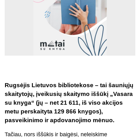
Rugsėjis Lietuvos bibliotekose – tai šauniųjų
skaitytojų, įveikusių skaitymo iššūkį „Vasara
su knyga“ (jų – net 21 611, iš viso akcijos
metu perskaityta 129 866 knygos),
pasveikinimo ir apdovanojimo mėnuo.
Tačiau, nors iššūkis ir baigėsi, neleiskime