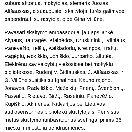
suburs aktorius, mokytojas, slemeris Juozas
Ališauskas, o suaugusieji skaitytojai turės galimybę
pabendrauti su rašytoja, gide Gina Viliūne.
Pavasarį skaitymo ambasadoriai jau apsilankė
Alytaus, Tauragės, Klaipėdos, Druskininkų, Vilniaus,
Panevėžio, Telšių, Kaišiadorių, Kretingos, Trakų,
Pagėgių, Rokiškio, Joniškio, Jurbarko, Šilutės,
Elektrėnų savivaldybių viešosiose bei mokyklų
bibliotekose. Rudenį V. Šidlauskas, J. Ališauskas ir
G. Viliūnė susitiks su Ignalinos, Kauno rajono,
Jonavos, Radviliškio, Mažeikių, Prienų, Švenčionių,
Pasvalio, Rietavo, Biržų, Raseinių, Panevėžio,
Kupiškio, Akmenės, Kalvarijos bei Lietuvos
audiosensorinės bibliotekų skaitytojais. Per visus
metus skaitymo ambasadorius svetingai priims 36
miestų ir miestelių bendruomenės.