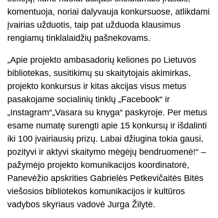
komentuoja, noriai dalyvauja konkursuose, atlikdami
įvairias užduotis, taip pat užduoda klausimus
rengiamų tinklalaidžių pašnekovams.
„Apie projekto ambasadorių keliones po Lietuvos
bibliotekas, susitikimų su skaitytojais akimirkas,
projekto konkursus ir kitas akcijas visus metus
pasakojame socialinių tinklų „Facebook“ ir
„Instagram“„Vasara su knyga“ paskyroje. Per metus
esame numatę surengti apie 15 konkursų ir išdalinti
iki 100 įvairiausių prizų. Labai džiugina tokia gausi,
pozityvi ir aktyvi skaitymo mėgėjų bendruomenė!“
–
pažymėjo projekto komunikacijos koordinatorė,
Panevėžio apskrities Gabrielės Petkevičaitės Bitės
viešosios bibliotekos komunikacijos ir kultūros
vadybos skyriaus vadovė Jurga Žilytė.