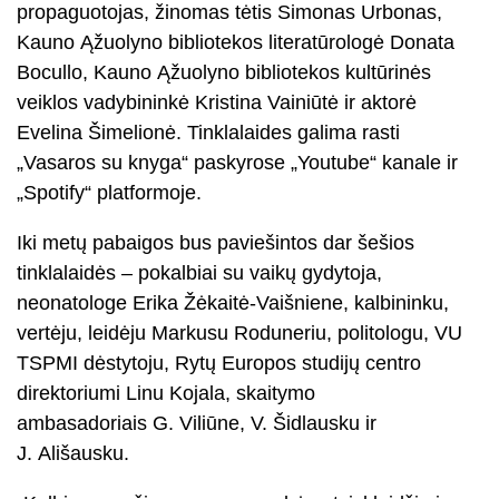
propaguotojas, žinomas tėtis Simonas Urbonas,
Kauno Ąžuolyno bibliotekos literatūrologė Donata
Bocullo, Kauno Ąžuolyno bibliotekos kultūrinės
veiklos vadybininkė Kristina Vainiūtė ir aktorė
Evelina Šimelionė. Tinklalaides galima rasti
„Vasaros su knyga“ paskyrose „Youtube“ kanale ir
„Spotify“ platformoje.
Iki metų pabaigos bus paviešintos dar šešios
tinklalaidės – pokalbiai su vaikų gydytoja,
neonatologe Erika Žėkaitė-Vaišniene, kalbininku,
vertėju, leidėju Markusu Roduneriu, politologu, VU
TSPMI dėstytoju, Rytų Europos studijų centro
direktoriumi Linu Kojala, skaitymo
ambasadoriais G. Viliūne, V. Šidlausku ir
J. Ališausku.