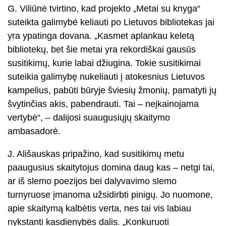
G. Viliūnė tvirtino, kad projekto „Metai su knyga“
suteikta galimybė keliauti po Lietuvos bibliotekas jai
yra ypatinga dovana. „Kasmet aplankau keletą
bibliotekų, bet šie metai yra rekordiškai gausūs
susitikimų, kurie labai džiugina. Tokie susitikimai
suteikia galimybę nukeliauti į atokesnius Lietuvos
kampelius, pabūti būryje šviesių žmonių, pamatyti jų
švytinčias akis, pabendrauti. Tai – neįkainojama
vertybė“, – dalijosi suaugusiųjų skaitymo
ambasadorė.
J. Ališauskas pripažino, kad susitikimų metu
paaugusius skaitytojus domina daug kas – netgi tai,
ar iš slemo poezijos bei dalyvavimo slemo
turnyruose įmanoma užsidirbti pinigų. Jo nuomone,
apie skaitymą kalbėtis verta, nes tai vis labiau
nykstanti kasdienybės dalis
.
„Konkuruoti