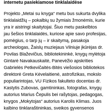
internetu pasiekiamose tinklalaidėse
Projekto „Metai su knyga“ metu bus sukurta dvylika
tinklalaidžių – pokalbių su žymiais žmonėmis, kurie
yra ir aistringi skaitytojai. Šiuo metu paskelbtos
jau šešios tinklalaidės, kuriose apie savo profesijas,
pomėgius, o tarp jų – ir skaitymą, pasakoja
archeologas, Žaislų muziejaus Vilniuje įkūrėjas dr.
Povilas Blaževičius, bibliotekininkė, knygų mylėtoja
Gintarė Navakauskaitė, Panevėžio apskrities
Gabrielės Petkevičaitės-Bitės viešosios bibliotekos
direktorė Greta Kėvelaitienė, astrofizikas, mokslo
populiarintojas, VU Fizikos fakulteto docentas dr.
Kastytis Zubovas, gamtininkas, fotografas, knygų
autorius Marius Čepulis bei rašytojas, pedagogas,
knygos „Mokytojas“ autorius Karolis Klimas. Juos
kalbino tinklaraštininkas, sveikos gyvensenos