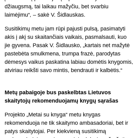
džiaugsmą, tai laikau mažyčiu, bet svarbiu
laimėjimu“
,
– sakė V. Šidlauskas.
Susitikimų metu jam rūpi pajusti pulsą, pasimatyti
akis į akį su skaitančiais vaikais, pasmalsauti, kuo
jie gyvena. Pasak V. Šidlausko, „kartais net mažytė
pastebėta smulkmena, trumpa frazė, parodytas
dėmesys vaikus paskatina labiau domėtis knygomis,
atviriau reikšti savo mintis, bendrauti ir kalbėtis.“
Metų pabaigoje bus paskelbtas Lietuvos
skaitytojų rekomenduojamų knygų sąrašas
Projekto „Metai su knyga“ metu knygas
rekomenduoja ne tik skaitymo ambasadoriai, bet ir
patys skaitytojai. Per kiekvieną susitikimą