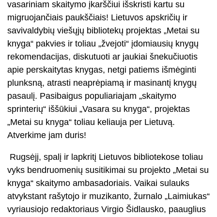
vasariniam skaitymo įkarščiui išskristi kartu su
migruojančiais paukščiais! Lietuvos apskričių ir
savivaldybių viešųjų bibliotekų projektas „Metai su
knyga“ pakvies ir toliau „žvejoti“ įdomiausių knygų
rekomendacijas, diskutuoti ar jaukiai šnekučiuotis
apie perskaitytas knygas, netgi patiems išmėginti
plunksną, atrasti neaprėpiamą ir masinantį knygų
pasaulį. Pasibaigus populiariajam „skaitymo
sprinterių“ iššūkiui „Vasara su knyga“, projektas
„Metai su knyga“ toliau keliauja per Lietuvą.
Atverkime jam duris!
Rugsėjį, spalį ir lapkritį Lietuvos bibliotekose toliau
vyks bendruomenių susitikimai su projekto „Metai su
knyga“ skaitymo ambasadoriais. Vaikai sulauks
atvykstant rašytojo ir muzikanto, žurnalo „Laimiukas“
vyriausiojo redaktoriaus Virgio Šidlausko, paauglius