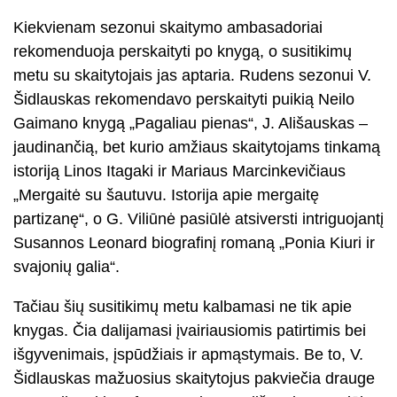
Kiekvienam sezonui skaitymo ambasadoriai
rekomenduoja perskaityti po knygą, o susitikimų
metu su skaitytojais jas aptaria. Rudens sezonui V.
Šidlauskas rekomendavo perskaityti puikią Neilo
Gaimano knygą „Pagaliau pienas“, J. Ališauskas –
jaudinančią, bet kurio amžiaus skaitytojams tinkamą
istoriją Linos Itagaki ir Mariaus Marcinkevičiaus
„Mergaitė su šautuvu. Istorija apie mergaitę
partizanę“, o G. Viliūnė pasiūlė atsiversti intriguojantį
Susannos Leonard biografinį romaną „Ponia Kiuri ir
svajonių galia“.
Tačiau šių susitikimų metu kalbamasi ne tik apie
knygas. Čia dalijamasi įvairiausiomis patirtimis bei
išgyvenimais, įspūdžiais ir apmąstymais. Be to, V.
Šidlauskas mažuosius skaitytojus pakviečia drauge