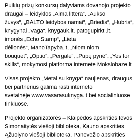
Puikių prizų konkursų dalyviams dovanojo projekto
draugai – leidyklos „Alma littera“, „Aukso
žuvys“, „BALTO leidybos namai“, „Briedis“, „Hubris“,
knygynai „Vaga“, knygauk.lt, patogupirkti.lt,
įmonės „Echo Stamp“, „Lieta
dėlionės“, ManoTapyba.lt, „Niom niom
bouquet“, „Optio“, „Pergalė“, „Pupų pynė“, „Yes for
skills“, mokymosi platforma internete Mokslobaze.lt
Visas projekto „Metai su knyga“ naujienas, draugus
bei partnerius galima rasti interneto
svetainėje www.vasarasuknyga.lt bei socialiniuose
tinkluose.
Projekto organizatorės – Klaipėdos apskrities Ievos
Simonaitytės viešoji biblioteka, Kauno apskrities
Ąžuolyno viešoji biblioteka, Panevėžio apskrities