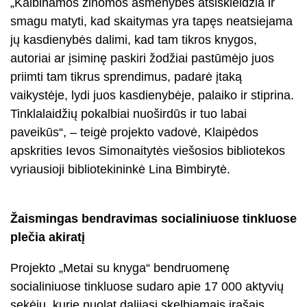
„Kalbinamos žinomos asmenybės atsiskleidžia ir
smagu matyti, kad skaitymas yra tapęs neatsiejama
jų kasdienybės dalimi, kad tam tikros knygos,
autoriai ar įsiminę paskiri žodžiai pastūmėjo juos
priimti tam tikrus sprendimus, padarė įtaką
vaikystėje, lydi juos kasdienybėje, palaiko ir stiprina.
Tinklalaidžių pokalbiai nuoširdūs ir tuo labai
paveikūs“, – teigė projekto vadovė, Klaipėdos
apskrities Ievos Simonaitytės viešosios bibliotekos
vyriausioji bibliotekininkė Lina Bimbirytė.
Žaismingas bendravimas socialiniuose tinkluose
plečia akiratį
Projekto „Metai su knyga“ bendruomenę
socialiniuose tinkluose sudaro apie 17 000 aktyvių
sekėjų, kurie nuolat dalijasi skelbiamais įrašais,