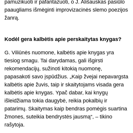
pamuzikuoti ir pafantazuoti, o J. Ališauskas pasiūlo
paaugliams išmėginti improvizacinės slemo poezijos
žanrą.
Kodėl gera kalbėtis apie perskaitytas knygas?
G. Viliūnės nuomone, kalbėtis apie knygas yra
tiesiog smagu. Tai darydamas, gali išgirsti
rekomendacijų, sužinoti kitokią nuomonę,
papasakoti savo įspūdžius. „Kaip žvejai nepavargsta
kalbėtis apie žuvis, taip ir skaitytojams visada gera
kalbėtis apie knygas. Ypač dabar, kai knygų
išleidžiama tokia daugybė, reikia pokalbių ir
patarimų. Skaitymas kaip bendras pomėgis suartina
žmones, suteikia bendrystės jausmą“, – tikino
rašytoja.