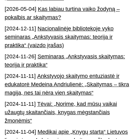
[2026-05-04]
Kas labiau turtina vaiko žodyną –
pokalbis ar skaitymas?
[2024-12-11]
Nacionalinėje bibliotekoje vyko
seminaras „Ankstyvasis skaitymas: teorija ir
praktika“ (vaizdo įrašas)
[2024-11-26]
Seminaras „Ankstyvasis skaitymas:
teorija ir praktika“
[2024-11-11]
Ankstyvojo skaitymo entuziastė ir
edukatorė Medeina Andriulienė: „Skaitymas – tikra
magija, nes tai nėra vien skaitymas“
[2024-11-11]
Tėvai: „Norime, kad mūsų vaikai
užaugtų skaitančiais, knygas mėgstančiais
žmonėmis“
[2024-11-04]
Medikai apie „Knygų startą“ Lietuvos