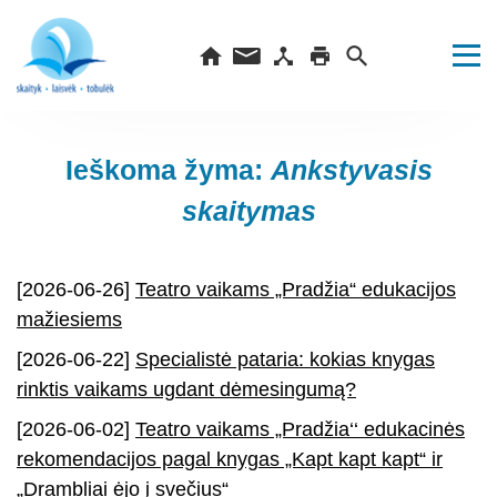
Ieškoma žyma:
Ankstyvasis
skaitymas
[2026-06-26]
Teatro vaikams „Pradžia“ edukacijos
mažiesiems
[2026-06-22]
Specialistė pataria: kokias knygas
rinktis vaikams ugdant dėmesingumą?
[2026-06-02]
Teatro vaikams „Pradžia‘‘ edukacinės
rekomendacijos pagal knygas „Kapt kapt kapt“ ir
„Drambliai ėjo į svečius“