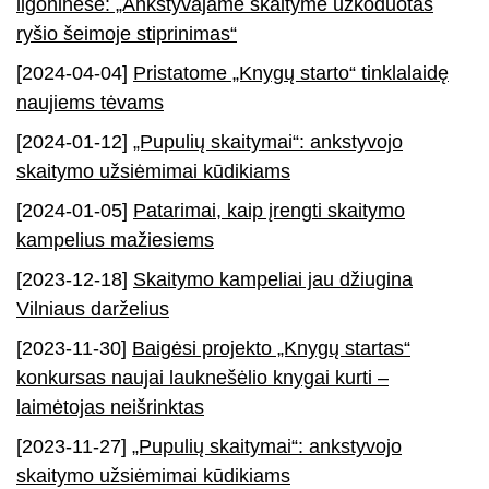
ligoninėse: „Ankstyvajame skaityme užkoduotas
ryšio šeimoje stiprinimas“
[2024-04-04]
Pristatome „Knygų starto“ tinklalaidę
naujiems tėvams
[2024-01-12]
„Pupulių skaitymai“: ankstyvojo
skaitymo užsiėmimai kūdikiams
[2024-01-05]
Patarimai, kaip įrengti skaitymo
kampelius mažiesiems
[2023-12-18]
Skaitymo kampeliai jau džiugina
Vilniaus darželius
[2023-11-30]
Baigėsi projekto „Knygų startas“
konkursas naujai lauknešėlio knygai kurti –
laimėtojas neišrinktas
[2023-11-27]
„Pupulių skaitymai“: ankstyvojo
skaitymo užsiėmimai kūdikiams