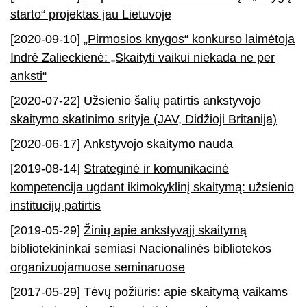
starto“ projektas jau Lietuvoje
[2020-09-10]
„Pirmosios knygos“ konkurso laimėtoja
Indrė Zalieckienė: „Skaityti vaikui niekada ne per
anksti“
[2020-07-22]
Užsienio šalių patirtis ankstyvojo
skaitymo skatinimo srityje (JAV, Didžioji Britanija)
[2020-06-17]
Ankstyvojo skaitymo nauda
[2019-08-14]
Strateginė ir komunikacinė
kompetencija ugdant ikimokyklinį skaitymą: užsienio
institucijų patirtis
[2019-05-29]
Žinių apie ankstyvąjį skaitymą
bibliotekininkai semiasi Nacionalinės bibliotekos
organizuojamuose seminaruose
[2017-05-29]
Tėvų požiūris: apie skaitymą vaikams