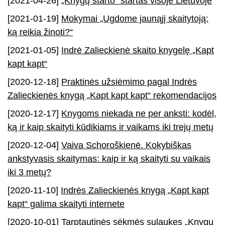
[2021-04-26]
„Knygų starto“ startas visoje Lietuvoje
[2021-01-19]
Mokymai „Ugdome jaunąjį skaitytoją:
ką reikia žinoti?“
[2021-01-05]
Indrė Zalieckienė skaito knygelę „Kapt
kapt kapt“
[2020-12-18]
Praktinės užsiėmimo pagal Indrės
Zalieckienės knygą „Kapt kapt kapt“ rekomendacijos
[2020-12-17]
Knygoms niekada ne per anksti: kodėl,
ką ir kaip skaityti kūdikiams ir vaikams iki trejų metų
[2020-12-04]
Vaiva Schoroškienė. Kokybiškas
ankstyvasis skaitymas: kaip ir ką skaityti su vaikais
iki 3 metų?
[2020-11-10]
Indrės Zalieckienės knygą „Kapt kapt
kapt“ galima skaityti internete
[2020-10-01]
Tarptautinės sėkmės sulaukęs „Knygų