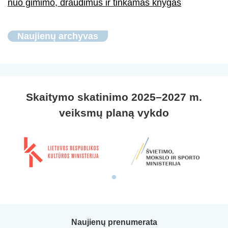
nuo gimimo, draudimus ir tinkamas knygas
Naujienų archyvas
Skaitymo skatinimo 2025–2027 m.
veiksmų planą vykdo
Naujienų prenumerata