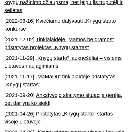
knygų pažinimo džiaugsmą, net jeigu jis truputėlį ir
seilėtas
[2022-08-16]
Kviečiame dalyvauti „Knygų starto“
konkurse
[2021-12-02]
Tinklalaidėje „Mamos be dramos“
pristatytas projektas „Knygų startas“
[2021-11-29]
„Knygų starto“ lauknešėliai – visiems
Lietuvos naujagimiams
[2021-11-17]
„MaMaDu“ tinklalaidėje pristatytas
„Knygų startas“
[2021-09-20]
Ankstyvojo skaitymo situacija gerėja,
bet dar yra ko siekti
[2021-04-26]
Pristatytas „Knygų starto“ startas
visoje Lietuvoje