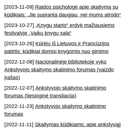
[2023-11-09]
Raidos psichologė apie skaitymą su
kūdikiais: „Jie supranta daugiau, nei mums atrodo“
[2023-10-27]
„Knygų starto“ erdvė mažiausiems
festivalyje „Vaikų knygų sala“
[2023-10-26]
Kūrėjų iš Lietuvos ir Prancūzijos
patirtis: kūdikiai domisi knygomis nuo gimimo
[2022-12-08]
Nacionalinėje bibliotekoje vyko
Ankstyvojo skaitymo skatinimo forumas (vaizdo
įrašas)
[2022-12-07]
Ankstyvojo skaitymo skatinimo
forumas (tiesioginė transliacija)
[2022-11-23]
Ankstyvojo skaitymo skatinimo
forumas
[2022-11-11]
Skaitymas kūdikiams: apie ankstyvąjį