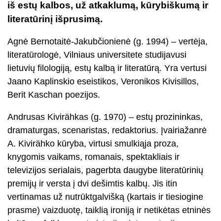
iš estų kalbos, už atkaklumą, kūrybiškumą ir
literatūrinį išprusimą.
Agnė Bernotaitė-Jakubčionienė (g. 1994) – vertėja,
literatūrologė, Vilniaus universitete studijavusi
lietuvių filologiją, estų kalbą ir literatūrą. Yra vertusi
Jaano Kaplinskio eseistikos, Veronikos Kivisillos,
Berit Kaschan poezijos.
Andrusas Kivirähkas (g. 1970) – estų prozininkas,
dramaturgas, scenaristas, redaktorius. Įvairiažanrė
A. Kivirähko kūryba, virtusi smulkiąja proza,
knygomis vaikams, romanais, spektakliais ir
televizijos serialais, pagerbta daugybe literatūrinių
premijų ir versta į dvi dešimtis kalbų. Jis itin
vertinamas už nutrūktgalvišką (kartais ir tiesiogine
prasme) vaizduotę, taiklią ironiją ir netikėtas etninės