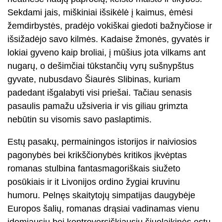
Sekdami jais, miškiniai išsikėlė į kaimus, ėmėsi
žemdirbystės, pradėjo vokiškai giedoti bažnyčiose ir
išsižadėjo savo kilmės. Kadaise žmonės, gyvatės ir
lokiai gyveno kaip broliai, į mūšius jota vilkams ant
nugarų, o dešimčiai tūkstančių vyrų sušnypštus
gyvate, nubusdavo Šiaurės Slibinas, kuriam
padedant išgalabyti visi priešai. Tačiau senasis
pasaulis pamažu užsiveria ir vis giliau grimzta
nebūtin su visomis savo paslaptimis.
Estų pasakų, permainingos istorijos ir naiviosios
pagonybės bei krikščionybės kritikos įkvėptas
romanas stulbina fantasmagoriškais siužeto
posūkiais ir it Livonijos ordino žygiai kruvinu
humoru. Pelnęs skaitytojų simpatijas daugybėje
Europos šalių, romanas drąsiai vadinamas vienu