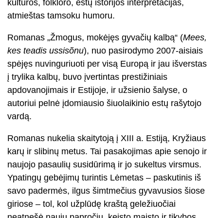
kultūros, folkloro, estų istorijos interpretacijas,
atmieštas tamsoku humoru.
Romanas „Žmogus, mokėjęs gyvačių kalbą“ (
Mees,
kes teadis ussisõnu
), nuo pasirodymo 2007-aisiais
spėjęs nuvinguriuoti per visą Europą ir jau išverstas
į trylika kalbų, buvo įvertintas prestižiniais
apdovanojimais ir Estijoje, ir užsienio šalyse, o
autoriui pelnė įdomiausio šiuolaikinio estų rašytojo
vardą.
Romanas nukelia skaitytoją į XIII a. Estiją, Kryžiaus
karų ir slibinų metus. Tai pasakojimas apie senojo ir
naujojo pasaulių susidūrimą ir jo sukeltus virsmus.
Ypatingų gebėjimų turintis Lėmetas – paskutinis iš
savo padermės, ilgus šimtmečius gyvavusios šiose
giriose – tol, kol užplūdę kraštą geležiuočiai
neatnešė naujų papročių, keisto maisto ir tikybos.