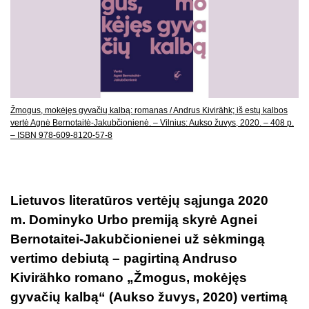
Žmogus, mokėjęs gyvačių kalbą: romanas / Andrus Kivirähk; iš estų kalbos
vertė Agnė Bernotaitė-Jakubčionienė. – Vilnius: Aukso žuvys, 2020. – 408 p.
– ISBN 978-609-8120-57-8
Lietuvos literatūros vertėjų sąjunga 2020
m. Dominyko Urbo premiją skyrė Agnei
Bernotaitei-Jakubčionienei už sėkmingą
vertimo debiutą – pagirtiną Andruso
Kivirähko romano „Žmogus, mokėjęs
gyvačių kalbą“ (Aukso žuvys, 2020) vertimą