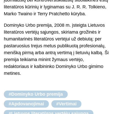
įdomiausių bei kontroversiškiausių šiuolaikinės estų
literatūros kūrinių ir lyginamas su J. R. R. Tolkieno,
Marko Twaino ir Terry Pratchetto kūryba.
Dominyko Urbo premija, 2008 m. įsteigta Lietuvos
literatūros vertėjų sąjungos, skiriama grožinės ir
humanitarinės literatūros vertėjui už debiutą: per
pastaruosius trejus metus publikuotą profesionalų,
menišką pirmą arba antrą vertimą į lietuvių kalbą. Ši
premija teikiama minint žymaus vertėjo,
redaktoriaus ir kalbininko Dominyko Urbo gimimo
metines.
#Dominyko Urbo premija
#Apdovanojimai
#Vertimai
#Lietuvos literatūros vertėjų sąjunga