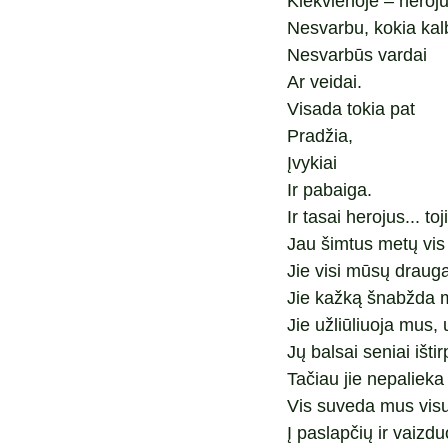
Kiekvienoje – herojus
Nesvarbu, kokia kal
Nesvarbūs vardai
Ar veidai.
Visada tokia pat
Pradžia,
Įvykiai
Ir pabaiga.
Ir tasai herojus... to
Jau šimtus metų vis 
Jie visi mūsų drauga
Jie kažką šnabžda 
Jie užliūliuoja mus,
Jų balsai seniai ištir
Tačiau jie nepalieka
Vis suveda mus vis
Į paslapčių ir vaizd