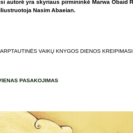
osi autorė yra skyriaus pirmininkė Marwa Obaid R
iliustruotoja Nasim Abaeian.
TARPTAUTINĖS VAIKŲ KNYGOS DIENOS KREIPIMASI
VIENAS PASAKOJIMAS