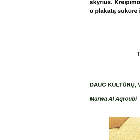
skyrius. Kreipim
o plakatą sukūrė 
DAUG KULTŪRŲ, 
Marwa Al Aqroubi