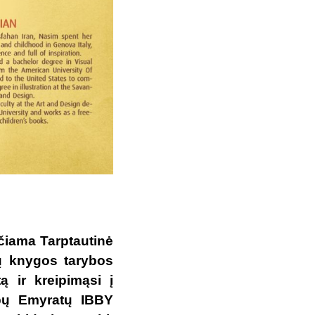
čiama Tarptautinė
kų knygos tarybos
ą ir kreipimąsi į
abų Emyratų IBBY