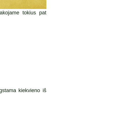
sakojame tokius pat
gstama kiekvieno iš