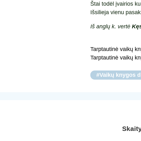
Štai todėl įvairios ku
Išsilieja vienu pasa
Iš anglų k. vertė
Kęs
Tarptautinė vaikų k
Tarptautinė vaikų k
#Vaikų knygos d
Skait