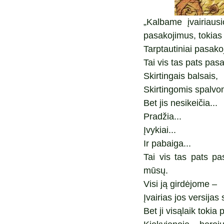
„Kalbame įvairiaus
pasakojimus, tokias
Tarptautiniai pasako
Tai vis tas pats p
Skirtingais balsais,
Skirtingomis spalvo
Bet jis nesikeičia...
Pradžia...
Įvykiai...
Ir pabaiga...
Tai vis tas pats p
mūsų.
Visi ją girdėjome –
Įvairias jos versijas 
Bet ji visąlaik tokia p