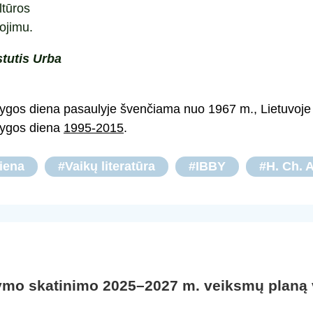
ltūros
kojimu.
tutis Urba
nygos diena pasaulyje švenčiama nuo 1967 m., Lietuvoj
nygos diena
1995-2015
.
iena
#Vaikų literatūra
#IBBY
#H. Ch. 
ymo skatinimo 2025–2027 m. veiksmų planą