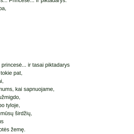
... Princesė... Ir piktadarys.
ba,
ji princesė... ir tasai piktadarys
tokie pat,
i,
mums, kai sapnuojame,
 užmigdo,
po tyloje,
 mūsų širdžių,
us
uotės žemę.