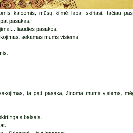
iomis kalbomis, mūsų kilmė labai skiriasi, tačiau pa
 pat pasakas.“
jimai... liaudies pasakos.
asakojimas, sekamas mums visiems
mis.
asakojimas, ta pati pasaka, žinoma mums visiems, mė
skirtingais balsais,
at.