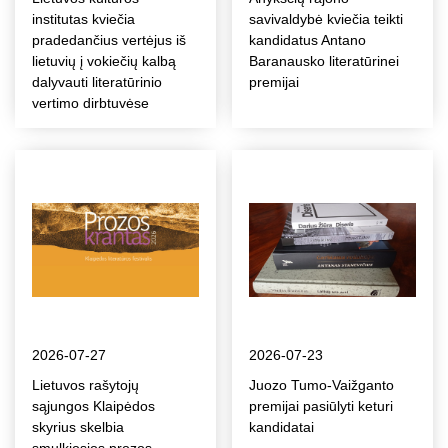
institutas kviečia
savivaldybė kviečia teikti
pradedančius vertėjus iš
kandidatus Antano
lietuvių į vokiečių kalbą
Baranausko literatūrinei
dalyvauti literatūrinio
premijai
vertimo dirbtuvėse
2026-07-27
2026-07-23
Lietuvos rašytojų
Juozo Tumo-Vaižganto
sąjungos Klaipėdos
premijai pasiūlyti keturi
skyrius skelbia
kandidatai